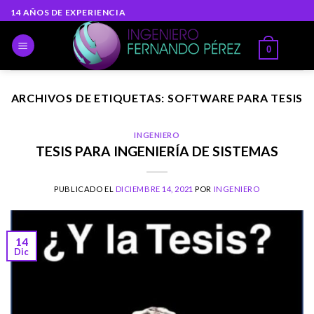
Skip
14 AÑOS DE EXPERIENCIA
to
content
0
ARCHIVOS DE ETIQUETAS:
SOFTWARE PARA TESIS
INGENIERO
TESIS PARA INGENIERÍA DE SISTEMAS
PUBLICADO EL
DICIEMBRE 14, 2021
POR
INGENIERO
14
Dic