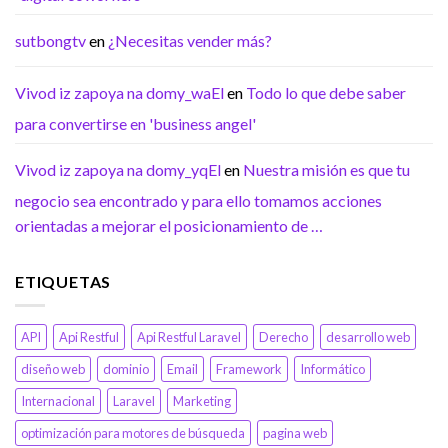
sutbongtv
en
¿Necesitas vender más?
Vivod iz zapoya na domy_waEl
en
Todo lo que debe saber
para convertirse en 'business angel'
Vivod iz zapoya na domy_yqEl
en
Nuestra misión es que tu
negocio sea encontrado y para ello tomamos acciones
orientadas a mejorar el posicionamiento de …
ETIQUETAS
API
Api Restful
Api Restful Laravel
Derecho
desarrollo web
diseño web
dominio
Email
Framework
Informático
Internacional
Laravel
Marketing
optimización para motores de búsqueda
pagina web