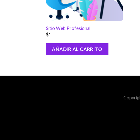
Sitio Web Profesional
$
1
AÑADIR AL CARRITO
Copyrig