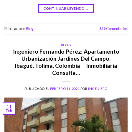
CONTINUAR LEYENDO
→
Publicado en
Blog
629
Comentarios
BLOG
Ingeniero Fernando Pérez: Apartamento
Urbanización Jardines Del Campo,
Ibagué, Tolima, Colombia – Inmobiliaria
Consulta…
PUBLICADO EL
FEBRERO 11, 2021
POR
INGENIERO
11
Feb