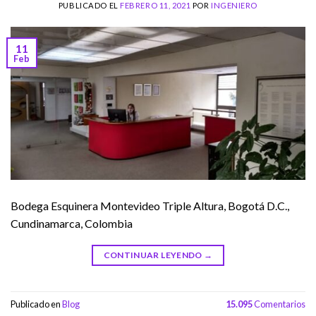
PUBLICADO EL
FEBRERO 11, 2021
POR
INGENIERO
11
Feb
Bodega Esquinera Montevideo Triple Altura, Bogotá D.C.,
Cundinamarca, Colombia
CONTINUAR LEYENDO
→
Publicado en
Blog
15.095
Comentarios