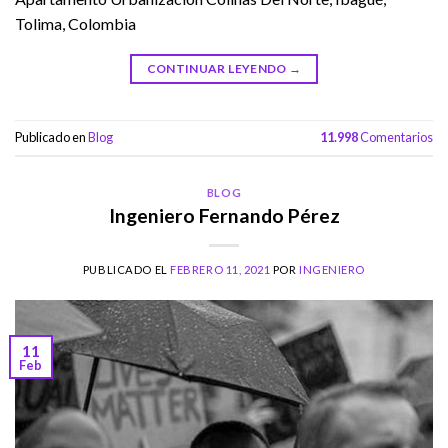
Tolima, Colombia
CONTINUAR LEYENDO
→
Publicado en
Blog
11.998
Comentarios
BLOG
Ingeniero Fernando Pérez
PUBLICADO EL
FEBRERO 11, 2021
POR
INGENIERO
11
Feb