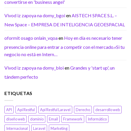
convertirse en 'business angel'
Vivod iz zapoya na domy_bgoi
en
AISTECH SPACE S.L. –
New Space – EMPRESA DE INTELIGENCIA GEOESPACIAL
oformit osago onlain_vqoa
en
Hoy en día es necesario tener
presencia online para entrar a competir con el mercado.«Si tu
negocio no está en Intern…
Vivod iz zapoya na domy_bloi
en
Grandes y 'start up', un
tándem perfecto
ETIQUETAS
API
Api Restful
Api Restful Laravel
Derecho
desarrollo web
diseño web
dominio
Email
Framework
Informático
Internacional
Laravel
Marketing