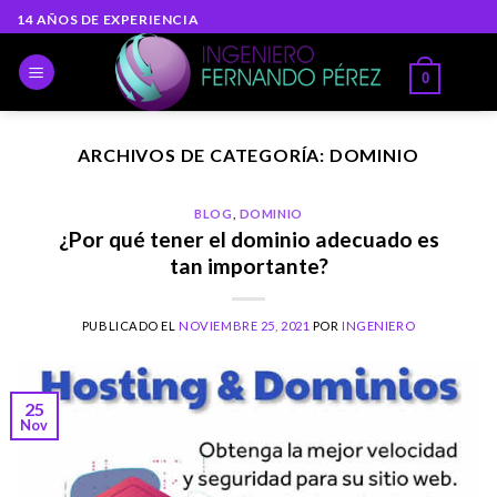
Skip
14 AÑOS DE EXPERIENCIA
to
content
0
ARCHIVOS DE CATEGORÍA:
DOMINIO
BLOG
,
DOMINIO
¿Por qué tener el dominio adecuado es
tan importante?
PUBLICADO EL
NOVIEMBRE 25, 2021
POR
INGENIERO
25
Nov