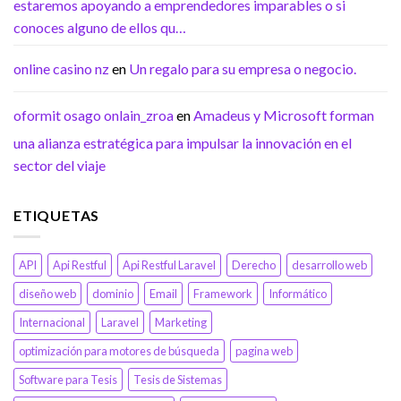
estaremos apoyando a emprendedores imparables o si
conoces alguno de ellos qu…
online casino nz
en
Un regalo para su empresa o negocio.
oformit osago onlain_zroa
en
Amadeus y Microsoft forman
una alianza estratégica para impulsar la innovación en el
sector del viaje
ETIQUETAS
API
Api Restful
Api Restful Laravel
Derecho
desarrollo web
diseño web
dominio
Email
Framework
Informático
Internacional
Laravel
Marketing
optimización para motores de búsqueda
pagina web
Software para Tesis
Tesis de Sistemas