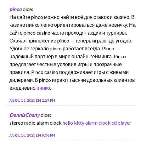
pinco
dice:
На сайте pinco можно найти всё для ставок и казино. В
казино пинко легко ориентироваться даже новичку. На
сайте pinco casino часто проходят акции и турниры.
Скачал приложение pinco — теперь играю где угодно.
Удобное зеркало pinco работает всегда. Pinco —
надёжный партнёр в мире онлайн-гейминга. Pinco
предлагает честные условия игры и прозрачные
правила. Pinco casino поддерживает игры с живыми
дилерами. В pinco играют тысячи довольных клиентов
ежедневно
пинко
.
ABRIL 16, 2025 EN 2:29 PM
DennisChany
dice:
stereo radio alarm clock
hello kitty alarm clock cd player
ABRIL 18, 2025 EN 8:36 PM