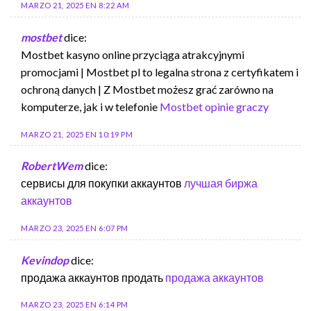
MARZO 21, 2025 EN 8:22 AM
mostbet
dice:
Mostbet kasyno online przyciąga atrakcyjnymi
promocjami | Mostbet pl to legalna strona z certyfikatem i
ochroną danych | Z Mostbet możesz grać zarówno na
komputerze, jak i w telefonie
Mostbet opinie graczy
MARZO 21, 2025 EN 10:19 PM
RobertWem
dice:
сервисы для покупки аккаунтов
лучшая биржа
аккаунтов
MARZO 23, 2025 EN 6:07 PM
Kevindop
dice:
продажа аккаунтов продать
продажа аккаунтов
MARZO 23, 2025 EN 6:14 PM