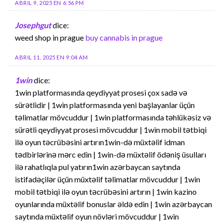
ABRIL 9, 2025 EN 6:56 PM
Josephgut
dice:
weed shop in prague
buy cannabis in prague
ABRIL 11, 2025 EN 9:04 AM
1win
dice:
1win platformasında qeydiyyat prosesi çox sadə və
sürətlidir | 1win platformasında yeni başlayanlar üçün
təlimatlar mövcuddur | 1win platformasında təhlükəsiz və
sürətli qeydiyyat prosesi mövcuddur | 1win mobil tətbiqi
ilə oyun təcrübəsini artırın​1win-də müxtəlif idman
tədbirlərinə mərc edin | 1win-də müxtəlif ödəniş üsulları
ilə rahatlıqla pul yatırın​1win azərbaycan saytında
istifadəçilər üçün müxtəlif təlimatlar mövcuddur | 1win
mobil tətbiqi ilə oyun təcrübəsini artırın | 1win kazino
oyunlarında müxtəlif bonuslar əldə edin | 1win azərbaycan
saytında müxtəlif oyun növləri mövcuddur | 1win