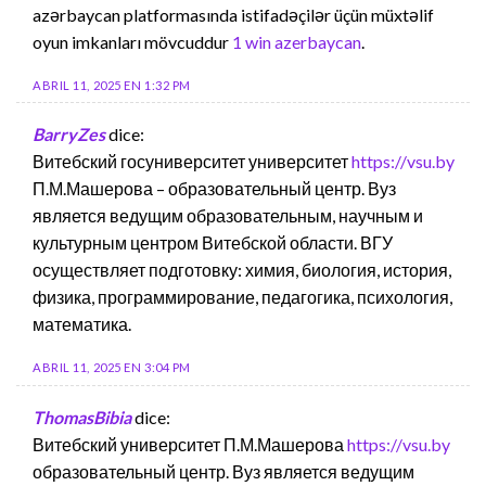
azərbaycan platformasında istifadəçilər üçün müxtəlif
oyun imkanları mövcuddur​
1 win azerbaycan
.
ABRIL 11, 2025 EN 1:32 PM
BarryZes
dice:
Витебский госуниверситет университет
https://vsu.by
П.М.Машерова – образовательный центр. Вуз
является ведущим образовательным, научным и
культурным центром Витебской области. ВГУ
осуществляет подготовку: химия, биология, история,
физика, программирование, педагогика, психология,
математика.
ABRIL 11, 2025 EN 3:04 PM
ThomasBibia
dice:
Витебский университет П.М.Машерова
https://vsu.by
образовательный центр. Вуз является ведущим