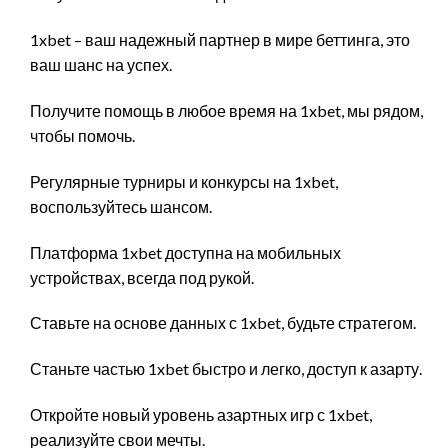
1xbet – ваш надежный партнер в мире беттинга, это
ваш шанс на успех.
Получите помощь в любое время на 1xbet, мы рядом,
чтобы помочь.
Регулярные турниры и конкурсы на 1xbet,
воспользуйтесь шансом.
Платформа 1xbet доступна на мобильных
устройствах, всегда под рукой.
Ставьте на основе данных с 1xbet, будьте стратегом.
Станьте частью 1xbet быстро и легко, доступ к азарту.
Откройте новый уровень азартных игр с 1xbet,
реализуйте свои мечты.