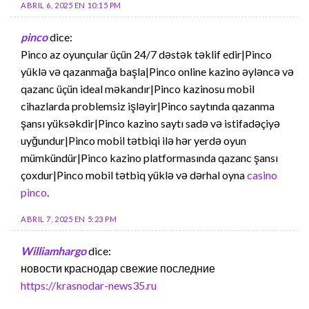
ABRIL 6, 2025 EN 10:15 PM
pinco
dice:
Pinco az oyunçular üçün 24/7 dəstək təklif edir|Pinco
yüklə və qazanmağa başla|Pinco online kazino əyləncə və
qazanc üçün ideal məkandır|Pinco kazinosu mobil
cihazlarda problemsiz işləyir|Pinco saytında qazanma
şansı yüksəkdir|Pinco kazino saytı sadə və istifadəçiyə
uyğundur|Pinco mobil tətbiqi ilə hər yerdə oyun
mümkündür|Pinco kazino platformasında qazanc şansı
çoxdur|Pinco mobil tətbiq yüklə və dərhal oyna
casino
pinco
.
ABRIL 7, 2025 EN 5:23 PM
Williamhargo
dice:
новости краснодар свежие последние
https://krasnodar-news35.ru