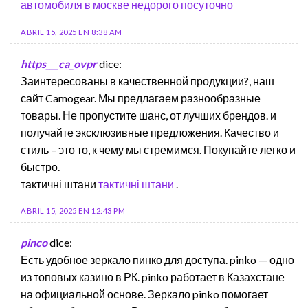
автомобиля в москве недорого посуточно
ABRIL 15, 2025 EN 8:38 AM
https___ca_ovpr
dice:
Заинтересованы в качественной продукции?, наш
сайт Camogear. Мы предлагаем разнообразные
товары. Не пропустите шанс, от лучших брендов. и
получайте эксклюзивные предложения. Качество и
стиль – это то, к чему мы стремимся. Покупайте легко и
быстро.
тактичні штани
тактичні штани
.
ABRIL 15, 2025 EN 12:43 PM
pinco
dice:
Есть удобное зеркало пинко для доступа. pinko — одно
из топовых казино в РК. pinko работает в Казахстане
на официальной основе. Зеркало pinko помогает