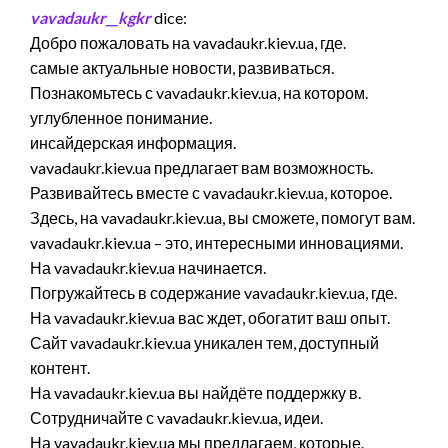
vavadaukr__kgkr
dice:
Добро пожаловать на vavadaukr.kiev.ua, где.
самые актуальные новости, развиваться.
Познакомьтесь с vavadaukr.kiev.ua, на котором.
углубленное понимание.
инсайдерская информация.
vavadaukr.kiev.ua предлагает вам возможность.
Развивайтесь вместе с vavadaukr.kiev.ua, которое.
Здесь, на vavadaukr.kiev.ua, вы сможете, помогут вам.
vavadaukr.kiev.ua – это, интересными инновациями.
На vavadaukr.kiev.ua начинается.
Погружайтесь в содержание vavadaukr.kiev.ua, где.
На vavadaukr.kiev.ua вас ждет, обогатит ваш опыт.
Сайт vavadaukr.kiev.ua уникален тем, доступный
контент.
На vavadaukr.kiev.ua вы найдёте поддержку в.
Сотрудничайте с vavadaukr.kiev.ua, идеи.
На vavadaukr.kiev.ua мы предлагаем, которые.