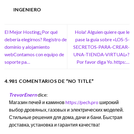
INGENIERO
El Mejor Hosting¿Por qué
Hola! Alguien quiere que le
debería elegirnos? Registro de
pase la guía sobre «LOS-5-
dominio y alojamiento
SECRETOS-PARA-CREAR-
webContamos con equipo de
UNA-TIENDA-VIRTUAL»?
soporte pa…
Por favor diga Yo. https:…
4.981 COMENTARIOS DE “
NO TITLE
”
TrevorEnern
dice:
Магазин печей и каминов
https://pech.pro
широкий
выбор дровяных, газовых и электрических моделей.
Стильные решения для дома, дачи и бани. Быстрая
доставка, установка и гарантия качества!