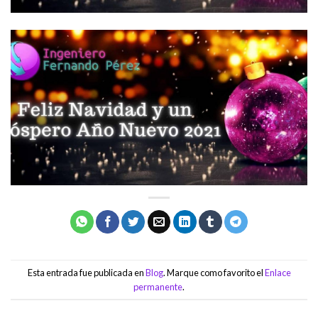
Esta entrada fue publicada en
Blog
. Marque como favorito el
Enlace
permanente
.