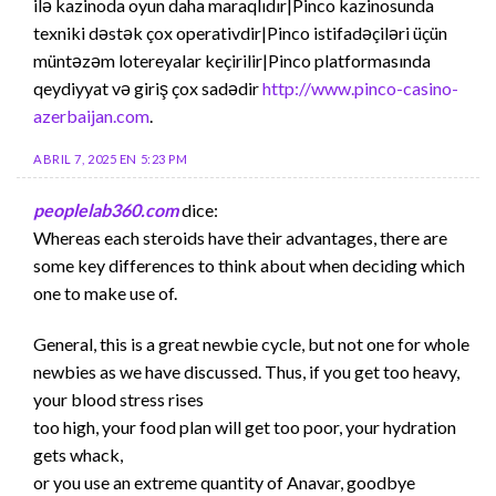
ilə kazinoda oyun daha maraqlıdır|Pinco kazinosunda
texniki dəstək çox operativdir|Pinco istifadəçiləri üçün
müntəzəm lotereyalar keçirilir|Pinco platformasında
qeydiyyat və giriş çox sadədir
http://www.pinco-casino-
azerbaijan.com
.
ABRIL 7, 2025 EN 5:23 PM
peoplelab360.com
dice:
Whereas each steroids have their advantages, there are
some key differences to think about when deciding which
one to make use of.
General, this is a great newbie cycle, but not one for whole
newbies as we have discussed. Thus, if you get too heavy,
your blood stress rises
too high, your food plan will get too poor, your hydration
gets whack,
or you use an extreme quantity of Anavar, goodbye