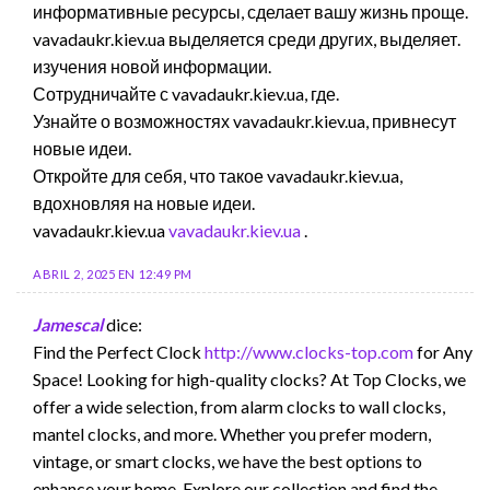
информативные ресурсы, сделает вашу жизнь проще.
vavadaukr.kiev.ua выделяется среди других, выделяет.
изучения новой информации.
Сотрудничайте с vavadaukr.kiev.ua, где.
Узнайте о возможностях vavadaukr.kiev.ua, привнесут
новые идеи.
Откройте для себя, что такое vavadaukr.kiev.ua,
вдохновляя на новые идеи.
vavadaukr.kiev.ua
vavadaukr.kiev.ua
.
ABRIL 2, 2025 EN 12:49 PM
Jamescal
dice:
Find the Perfect Clock
http://www.clocks-top.com
for Any
Space! Looking for high-quality clocks? At Top Clocks, we
offer a wide selection, from alarm clocks to wall clocks,
mantel clocks, and more. Whether you prefer modern,
vintage, or smart clocks, we have the best options to
enhance your home. Explore our collection and find the