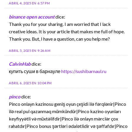
ABRIL 4, 2025 EN 6:57 PM
binance open account
dice:
Thank you for your sharing. I am worried that I lack
creative ideas. It is your article that makes me full of hope.
Thank you. But, I have a question, can you help me?
ABRIL 5, 2025 EN 9:26 AM
CalvinHab
dice:
купить суши в барнауле
https://sushibarnaul.ru
ABRIL 6, 2025 EN 10:04 PM
pinco
dice:
Pinco onlayn kazinosu geniş oyun çeşidi ilə fərqlənir|Pinco
ilə real pul qazanmaq mümkündür|Pinco kazino oyunları
keyfiyyətli və müxtəlifdir|Pinco ilə onlayn mərclər çox
rahatdır|Pinco bonus şərtləri ədalətlidir və şəffafdır|Pinco