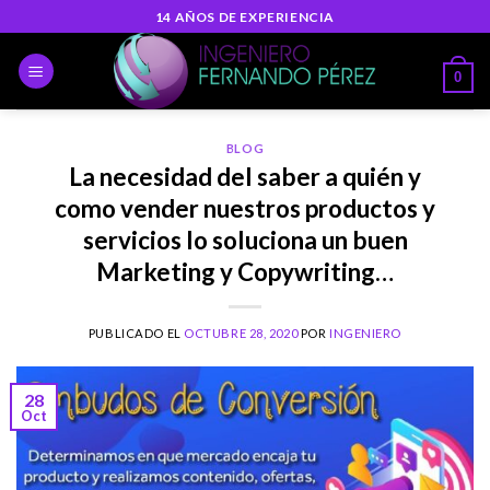
Skip
14 AÑOS DE EXPERIENCIA
to
content
0
BLOG
La necesidad del saber a quién y
como vender nuestros productos y
servicios lo soluciona un buen
Marketing y Copywriting…
PUBLICADO EL
OCTUBRE 28, 2020
POR
INGENIERO
28
Oct